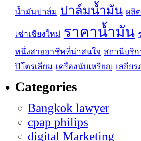
ปาล์มน้ำมัน
น้ำมันปาล์ม
ผลิต
ราคาน้ำมัน
เช่าเชียงใหม่
หนึ่งสายอาชีพที่น่าสนใจ
สถานีบริก
ปิโตรเลียม
เครื่องนับเหรียญ
เสถียร
Categories
Bangkok lawyer
cpap philips
digital Marketing