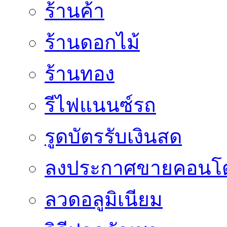
ร้านค้า
ร้านดอกไม้
ร้านทอง
รีไฟแนนซ์รถ
รูดบัตรรับเงินสด
ลงประกาศขายคอนโด
ลวดอลูมิเนียม