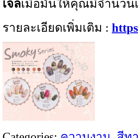
เจล
เมื่อมันให้คุณมีจำนวน
รายละเอียดเพิ่มเติม :
http
Categories:
ความงาม
,
สีท