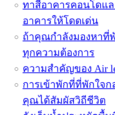
ทาสีอาคารคอนโดแล
อาคารให้โดดเด่น
ถ้าคุณกำลังมองหาที่พ
ทุกความต้องการ
ความสำคัญของ Air l
การเข้าพักที่ที่พักใ
คุณได้สัมผัสวิถีชีวิต