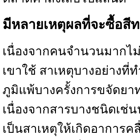
มีหลายเหตุผลที่จะซื้อสี
เนื่องจากคนจำนวนมากไม่พ
เขาใช้ สาเหตุบางอย่างที่
ภูมิแพ้บางครั้งการขจัดยา
เนื่องจากสารบางชนิดเช่นฟ
เป็นสาเหตุให้เกิดอาการคลื