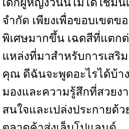
เด็กผู้หญิงวันนี้ไม่ได้ใช้ม
จำกัด เพียงเพื่อขอบเขตของฤ
พิเศษมากขึ้น เฉดสีที่แตกต
แหล่งที่มาสำหรับการเสร
คุณ ดีฉันจะพูดอะไรได้บ้า
มองและความรู้สึกที่สวยงาม
สนใจและเปล่งประกายด้วยเ
ตลาดค้าส่งเล็บโปแลนด์