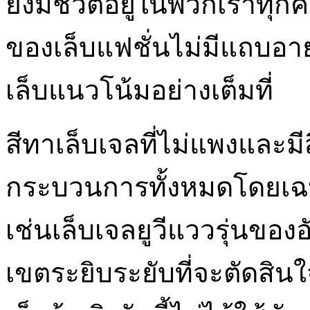
ยังมีชีวิตอยู่ในพวกเราทุ
ของเล็บแฟชั่นไม่มีแถบอาย
เล็บแนวโน้มอย่างเต็มที่
สีทาเล็บเจลที่ไม่แพงและมี
กระบวนการทั้งหมดโดยเฉพา
เช่นเล็บเจลยูวีแววรุ่นขอ
เขตระยิบระยับที่จะตัดสินใ