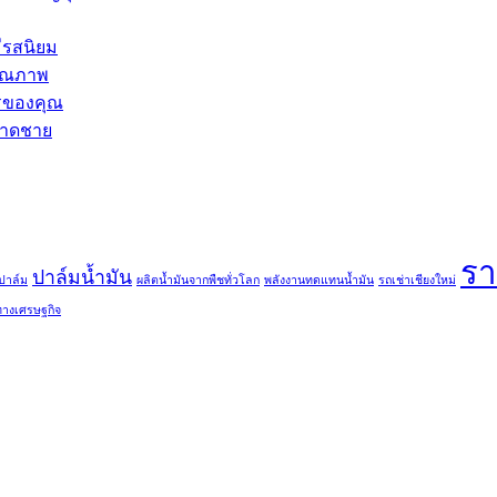
ีรสนิยม
คุณภาพ
ารของคุณ
ขนาดชาย
รา
ปาล์มน้ำมัน
นปาล์ม
ผลิตน้ำมันจากพืชทั่วโลก
พลังงานทดแทนน้ำมัน
รถเช่าเชียงใหม่
ทางเศรษฐกิจ