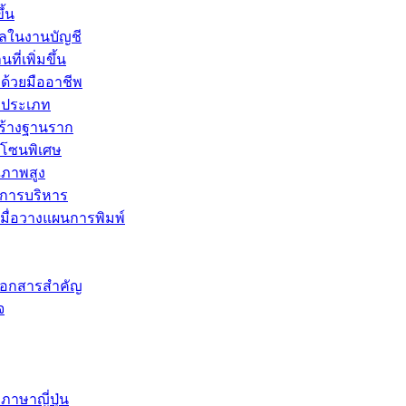
ึ้น
ทัลในงานบัญชี
่เพิ่มขึ้น
กด้วยมืออาชีพ
ะประเภท
สร้างฐานราก
็นโซนพิเศษ
ณภาพสูง
งการบริหาร
เมื่อวางแผนการพิมพ์
เอกสารสำคัญ
จ
าษาญี่ปุ่น