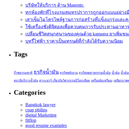
บริษัทให้บริการ ด้าน Magento
ทุกห้องพักที่โรงแรมสมุทรปราการถูกออกแบบอย่างม
เสาเข็มไมโครไพล์ฐานการก่อสร้างที่แข็งแกร่งและ
ใช้เครื่องชั่งดิจิตอลเพื่อควบคุมการรับประทานอาห
เปลี่ยนชีวิตสนุกสนานของคุณด้วย kamagra ยาเพิ่ม
บุหรี่ไฟฟ้า ราคาเป็นเทรนด์ที่กำลังได้รับความนิยม
Tags
ธุรกิจน้ำมัน
ก๊าซธรรมชาติ
ธุรกิจพลังงาน
ธุรกิจอุตสาหกรรมน้ำมัน
น้ำมัน
น้ำมั
สถานีบริการน้ำมัน
สาระน่ารู้ เกี่ยวกับวิศวกรรมปิโตรเลียม
เครื่องนับเหรียญ
เสถียรภาพ
Categories
Bangkok lawyer
cpap philips
digital Marketing
fitflop
good resume examples