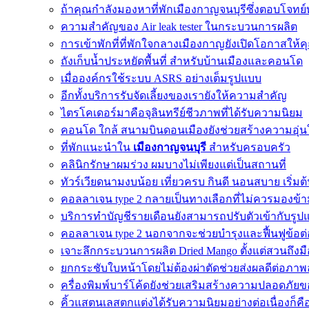
ถ้าคุณกำลังมองหาที่พักเมืองกาญจนบุรีซึ่งตอบโจทย
ความสำคัญของ Air leak tester ในกระบวนการผลิต
การเข้าพักที่ที่พักใจกลางเมืองกาญยังเปิดโอกาสให้คุณ
ถังเก็บน้ำประหยัดพื้นที่ สำหรับบ้านเมืองและคอนโด
เมื่อองค์กรใช้ระบบ ASRS อย่างเต็มรูปแบบ
อีกทั้งบริการรับจัดเลี้ยงของเรายังให้ความสำคัญ
ไตรโคเดอร์มาคือจุลินทรีย์ชีวภาพที่ได้รับความนิยม
คอนโด ใกล้ สนามบินดอนเมืองยังช่วยสร้างความอุ่น
ที่พักแนะนำใน
เมืองกาญจนบุรี
สำหรับครอบครัว
คลินิกรักษาผมร่วง ผมบางไม่เพียงแต่เป็นสถานที่
ทัวร์เวียดนามงบน้อย เที่ยวครบ กินดี นอนสบาย เริ่มต
คอลลาเจน type 2 กลายเป็นทางเลือกที่ไม่ควรมองข้
บริการทำบัญชีรายเดือนยังสามารถปรับตัวเข้ากับรูปแ
คอลลาเจน type 2 นอกจากจะช่วยบำรุงและฟื้นฟูข้อต่
เจาะลึกกระบวนการผลิต Dried Mango ตั้งแต่สวนถึงมือ
ยกกระชับใบหน้าโดยไม่ต้องผ่าตัดช่วยส่งผลดีต่อภาพ
ครื่องพิมพ์บาร์โค้ดยังช่วยเสริมสร้างความปลอดภัยข
คิ้วแสตนเลสตกแต่งได้รับความนิยมอย่างต่อเนื่องก็คื