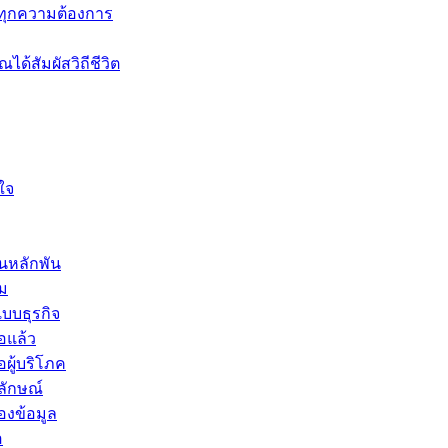
์ทุกความต้องการ
ได้สัมผัสวิถีชีวิต
ใจ
้นหลักพัน
าม
บบธุรกิจ
อแล้ว
ผู้บริโภค
ลักษณ์
องข้อมูล
อ