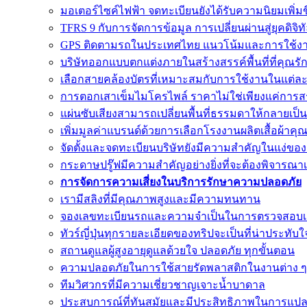
มอเตอร์ไซค์ไฟฟ้า จดทะเบียนยังได้รับความนิยมเพิ่มข
TFRS 9 กับการจัดการข้อมูล การเปลี่ยนผ่านสู่ยุคดิจิ
GPS ติดตามรถในประเทศไทย แนวโน้มและการใช้งานที
บริษัทออกแบบตกแต่งภายในสร้างสรรค์พื้นที่ที่คุณรั
เลือกสายคล้องบัตรที่เหมาะสมกับการใช้งานในแต่ล
การตอกเสาเข็มไมโครไพล์ ราคาไม่ใช่เพียงแค่การ
แผ่นซับเสียงสามารถเปลี่ยนพื้นที่ธรรมดาให้กลายเป
เพิ่มมูลค่าแบรนด์ด้วยการเลือกโรงงานผลิตเสื้อผ้าคุ
จัดตั้งและจดทะเบียนบริษัทยังมีความสำคัญในแง่ขอ
กระดาษปรู๊ฟมีความสำคัญอย่างยิ่งที่จะต้องพิจารณา
การจัดการความเสี่ยงในบริการรักษาความปลอดภัย
เรามีสลิงที่มีคุณภาพสูงและมีความทนทาน
จองเลขทะเบียนรถและความจำเป็นในการตรวจสอบ
ทัวร์ญี่ปุ่นทุกรายละเอียดของทริปจะเป็นที่น่าประทับใ
สถานดูแลผู้สูงอายุดูแลด้วยใจ ปลอดภัย ทุกขั้นตอน
ความปลอดภัยในการใช้สายรัดพลาสติกในงานต่าง ๆ
ทีมวิศวกรที่มีความเชี่ยวชาญเจาะน้ำบาดาล
ประสบการณ์ที่ทันสมัยและมีประสิทธิภาพในการแปลภ